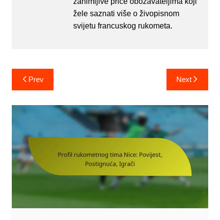
zanimljive priče obožavateljima koji
žele saznati više o živopisnom
svijetu francuskog rukometa.
Post
Prev
Next
navigation