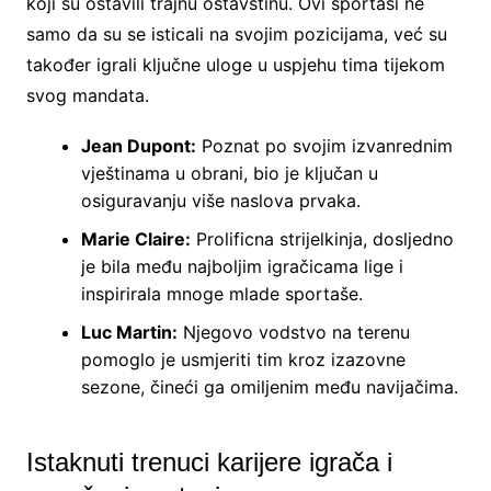
koji su ostavili trajnu ostavštinu. Ovi sportaši ne
samo da su se isticali na svojim pozicijama, već su
također igrali ključne uloge u uspjehu tima tijekom
svog mandata.
Jean Dupont:
Poznat po svojim izvanrednim
vještinama u obrani, bio je ključan u
osiguravanju više naslova prvaka.
Marie Claire:
Prolificna strijelkinja, dosljedno
je bila među najboljim igračicama lige i
inspirirala mnoge mlade sportaše.
Luc Martin:
Njegovo vodstvo na terenu
pomoglo je usmjeriti tim kroz izazovne
sezone, čineći ga omiljenim među navijačima.
Istaknuti trenuci karijere igrača i