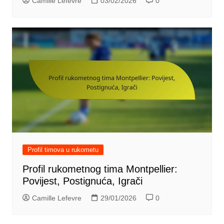
Camille Lefevre
03/02/2026
0
Profil timova u rukometu
Profil rukometnog tima Montpellier:
Povijest, Postignuća, Igrači
Camille Lefevre
29/01/2026
0