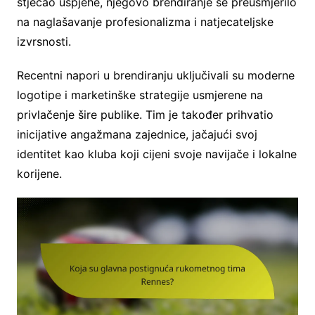
stjecao uspjehe, njegovo brendiranje se preusmjerilo
na naglašavanje profesionalizma i natjecateljske
izvrsnosti.
Recentni napori u brendiranju uključivali su moderne
logotipe i marketinške strategije usmjerene na
privlačenje šire publike. Tim je također prihvatio
inicijative angažmana zajednice, jačajući svoj
identitet kao kluba koji cijeni svoje navijače i lokalne
korijene.