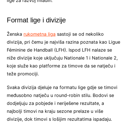
lige za razvoj mladih.
Format lige i divizije
Ženska
rukometna liga
sastoji se od nekoliko
divizija, pri čemu je najviša razina poznata kao Ligue
Féminine de Handball (LFH). Ispod LFH nalaze se
niže divizije koje uključuju Nationale 1 i Nationale 2,
koje služe kao platforme za timove da se natječu i
teže promociji.
Svaka divizija djeluje na formatu lige gdje se timovi
međusobno natječu u round-robin stilu. Bodovi se
dodjeljuju za pobjede i neriješene rezultate, a
najbolji timovi na kraju sezone prelaze u više
divizije, dok timovi s lošijim rezultatima ispadaju.