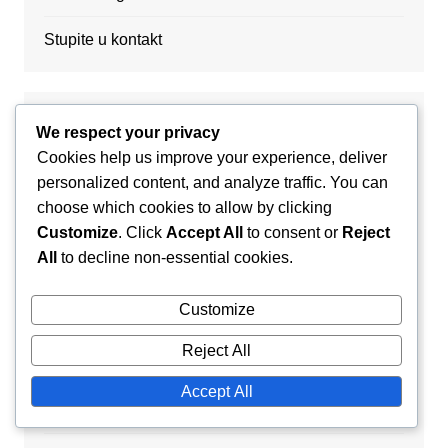
Stupite u kontakt
Nedavne objave
We respect your privacy
Cookies help us improve your experience, deliver
Razvoj ženskog rukometa u Francuskoj:
personalized content, and analyze traffic. You can
Prekretnice, rast, izazovi
choose which cookies to allow by clicking
Customize
. Click
Accept All
to consent or
Reject
Profil rukometnog tima Nice: Povijest, Postignuća,
All
to decline non-essential cookies.
Igrači
Customize
Kulturni značaj rukometa u Francuskoj: zajednica,
identitet, tradicije
Reject All
Glavni događaji u francuskom rukometu: Ključni
Accept All
trenuci, utjecaj, nasljeđe