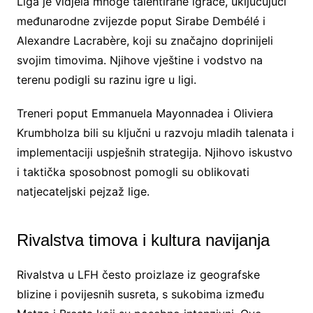
Liga je vidjela mnoge talentirane igrače, uključujući
međunarodne zvijezde poput Sirabe Dembélé i
Alexandre Lacrabère, koji su značajno doprinijeli
svojim timovima. Njihove vještine i vodstvo na
terenu podigli su razinu igre u ligi.
Treneri poput Emmanuela Mayonnadea i Oliviera
Krumbholza bili su ključni u razvoju mladih talenata i
implementaciji uspješnih strategija. Njihovo iskustvo
i taktička sposobnost pomogli su oblikovati
natjecateljski pejzaž lige.
Rivalstva timova i kultura navijanja
Rivalstva u LFH često proizlaze iz geografske
blizine i povijesnih susreta, s sukobima između