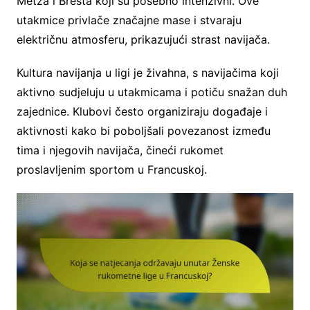
Metza i Bresta koji su posebno intenzivni. Ove
utakmice privlače značajne mase i stvaraju
električnu atmosferu, prikazujući strast navijača.
Kultura navijanja u ligi je živahna, s navijačima koji
aktivno sudjeluju u utakmicama i potiču snažan duh
zajednice. Klubovi često organiziraju događaje i
aktivnosti kako bi poboljšali povezanost između
tima i njegovih navijača, čineći rukomet
proslavljenim sportom u Francuskoj.