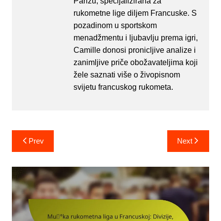
Parizu, specijalizirana za
rukometne lige diljem Francuske. S
pozadinom u sportskom
menadžmentu i ljubavlju prema igri,
Camille donosi pronicljive analize i
zanimljive priče obožavateljima koji
žele saznati više o živopisnom
svijetu francuskog rukometa.
Post
Prev
Next
navigation