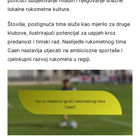
potičući sudjelovanje mladih i njegovanje snažne
lokalne rukometne kulture.
Štoviše, postignuća tima služe kao mjerilo za druge
klubove, ilustrirajući potencijal za uspjeh kroz
predanost i timski rad. Naslijeđe rukometnog tima
Caen nastavlja utjecati na ambiciozne sportaše i
cjelokupni razvoj rukometa u regiji.