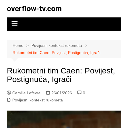
Skip
overflow-tv.com
to
content
Home
Povijesni kontekst rukometa
Rukometni tim Caen: Povijest, Postignuća, Igrači
Rukometni tim Caen: Povijest,
Postignuća, Igrači
Camille Lefevre
26/01/2026
0
Povijesni kontekst rukometa