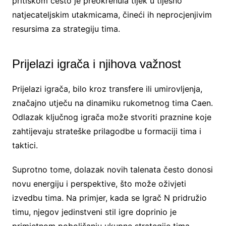
pritiskom često je preokrenula tijek u tijesno
natjecateljskim utakmicama, čineći ih neprocjenjivim
resursima za strategiju tima.
Prijelazi igrača i njihova važnost
Prijelazi igrača, bilo kroz transfere ili umirovljenja,
značajno utječu na dinamiku rukometnog tima Caen.
Odlazak ključnog igrača može stvoriti praznine koje
zahtijevaju strateške prilagodbe u formaciji tima i
taktici.
Suprotno tome, dolazak novih talenata često donosi
novu energiju i perspektive, što može oživjeti
izvedbu tima. Na primjer, kada se Igrač N pridružio
timu, njegov jedinstveni stil igre doprinio je
primjetnom poboljšanju ukupne strategije tima.