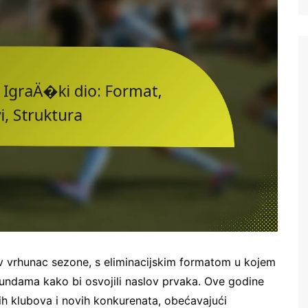
Italian (IT)
Japanese (JP)
Polish (PL)
Dutch (NL)
Swedish (SE)
Danish (DK)
Norwegian (NO)
Finnish (FI)
Czech (CZ)
Romanian (RO)
Portuguese (PT)
Greek (GR)
iv vrhunac sezone, s eliminacijskim formatom u kojem
Bulgarian (BG)
 rundama kako bi osvojili naslov prvaka. Ove godine
nih klubova i novih konkurenata, obećavajući
Latvian (LV)