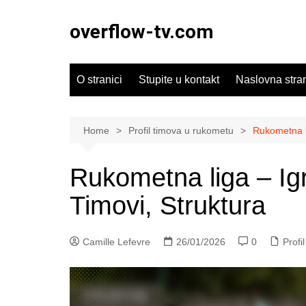
Skip
to
overflow-tv.com
content
O stranici
Stupite u kontakt
Naslovna stra
Home
Profil timova u rukometu
Rukometna li
Rukometna liga – Igr
Timovi, Struktura
Camille Lefevre
26/01/2026
0
Profi