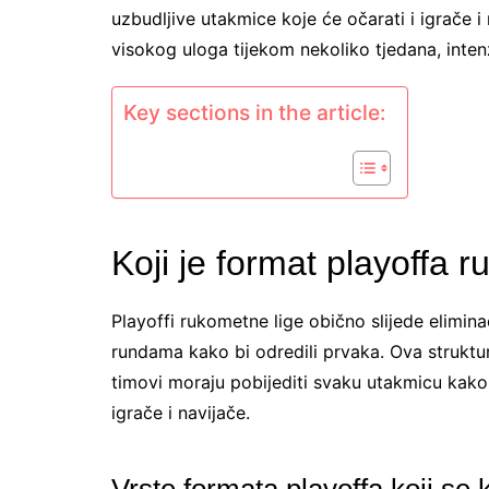
uzbudljive utakmice koje će očarati i igrače 
visokog uloga tijekom nekoliko tjedana, inten
Key sections in the article:
Koji je format playoffa 
Playoffi rukometne lige obično slijede elimina
rundama kako bi odredili prvaka. Ova strukt
timovi moraju pobijediti svaku utakmicu kako 
igrače i navijače.
Vrste formata playoffa koji se