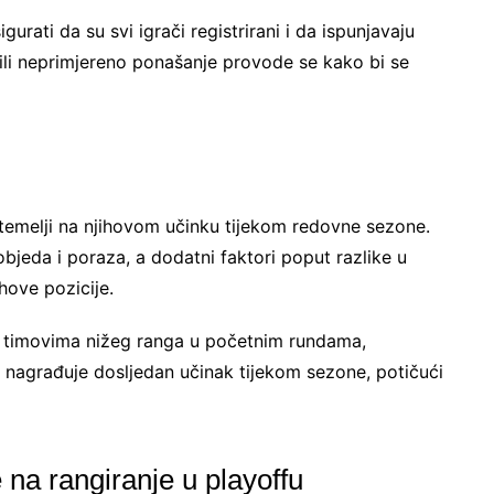
urati da su svi igrači registrirani i da ispunjavaju
e ili neprimjereno ponašanje provode se kako bi se
temelji na njihovom učinku tijekom redovne sezone.
jeda i poraza, a dodatni faktori poput razlike u
hove pozicije.
s timovima nižeg ranga u početnim rundama,
 nagrađuje dosljedan učinak tijekom sezone, potičući
na rangiranje u playoffu