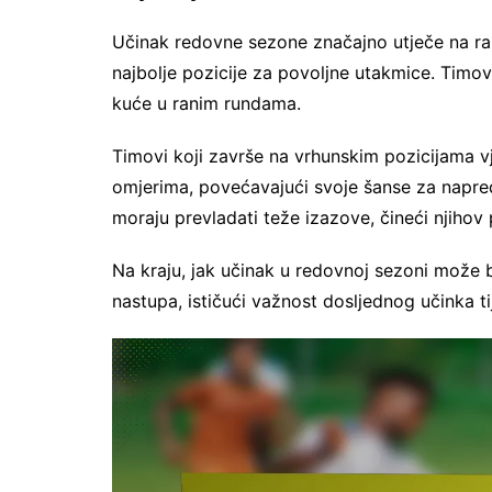
Učinak redovne sezone značajno utječe na rang
najbolje pozicije za povoljne utakmice. Timo
kuće u ranim rundama.
Timovi koji završe na vrhunskim pozicijama vje
omjerima, povećavajući svoje šanse za napre
moraju prevladati teže izazove, čineći njihov
Na kraju, jak učinak u redovnoj sezoni može 
nastupa, ističući važnost dosljednog učinka ti