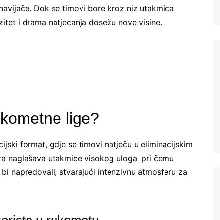
i navijače. Dok se timovi bore kroz niz utakmica
Croatian (HR)
zitet i drama natjecanja dosežu nove visine.
French (BE)
rukometne lige?
cijski format, gdje se timovi natječu u eliminacijskim
ura naglašava utakmice visokog uloga, pri čemu
bi napredovali, stvarajući intenzivnu atmosferu za
 koriste u rukometu