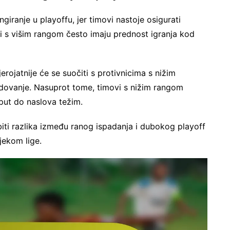
iranje u playoffu, jer timovi nastoje osigurati
vi s višim rangom često imaju prednost igranja kod
rojatnije će se suočiti s protivnicima s nižim
dovanje. Nasuprot tome, timovi s nižim rangom
 put do naslova težim.
biti razlika između ranog ispadanja i dubokog playoff
jekom lige.