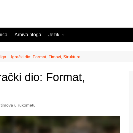
nica
Arhiva bloga
Jezik
English (US)
English (GB)
ga – Igrački dio: Format, Timovi, Struktura
English (CA)
ački dio: Format,
Spanish (ES)
Spanish (MX)
French (FR)
l timova u rukometu
German (DE)
German (AT)
German (CH)