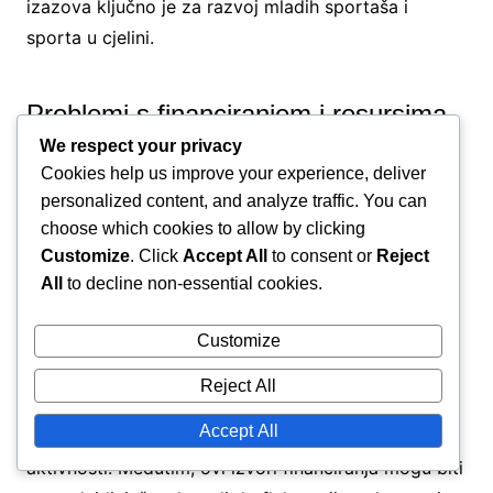
izazova ključno je za razvoj mladih sportaša i
sporta u cjelini.
Problemi s financiranjem i resursima
We respect your privacy
Mnoge lige za rukomet mladih bore se s
Cookies help us improve your experience, deliver
osiguravanjem adekvatnog financiranja, što utječe
personalized content, and analyze traffic. You can
choose which cookies to allow by clicking
na njihovu sposobnost pružanja potrebnih resursa.
Customize
. Click
Accept All
to consent or
Reject
To uključuje pristup kvalitetnim objektima, opremi i
All
to decline non-essential cookies.
programima treninga. Bez dovoljno financijske
podrške, lige se mogu suočiti s poteškoćama u
Customize
održavanju operacija i privlačenju novih igrača.
Reject All
Lokalni klubovi često se oslanjaju na sponzorstva,
Accept All
potpore i doprinose roditelja kako bi održali svoje
aktivnosti. Međutim, ovi izvori financiranja mogu biti